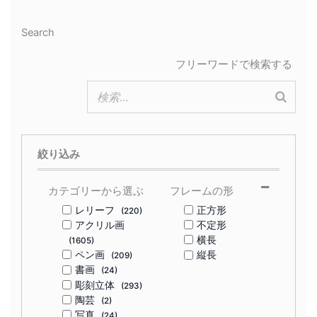
Search
フリーワードで検索する
絞り込み
カテゴリーから選ぶ
フレームの形
レリーフ
正方形
(220)
アクリル画
不定形
横長
(1605)
ペン画
縦長
(209)
書画
(24)
彫刻立体
(293)
陶芸
(2)
写真
(24)