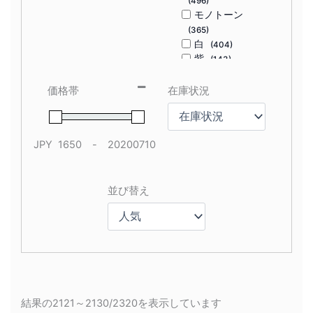
(496)
モノトーン
(365)
白
(404)
紫
(143)
緑
(616)
茶
(100)
価格帯
在庫状況
茶色
(193)
赤
(402)
青
(720)
JPY
-
黄
(481)
Minimum Price
Maximum Price
黒
(428)
並び替え
Sort Products
結果の2121～2130/2320を表示しています