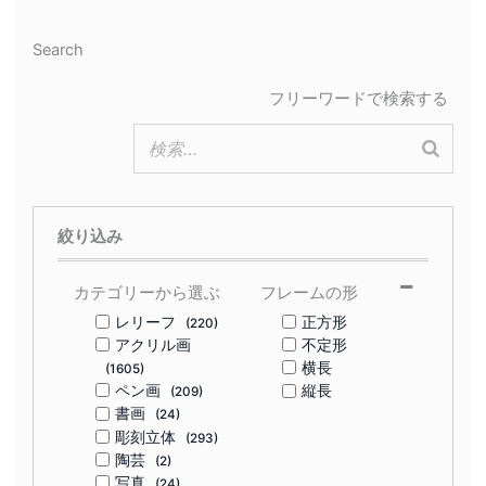
Search
フリーワードで検索する
絞り込み
カテゴリーから選ぶ
フレームの形
レリーフ
正方形
(220)
アクリル画
不定形
横長
(1605)
ペン画
縦長
(209)
書画
(24)
彫刻立体
(293)
陶芸
(2)
写真
(24)