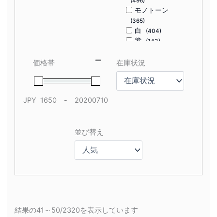
(496)
モノトーン
(365)
白
(404)
紫
(143)
緑
(616)
茶
(100)
価格帯
在庫状況
茶色
(193)
赤
(402)
青
(720)
JPY
-
黄
(481)
Minimum Price
Maximum Price
黒
(428)
並び替え
Sort Products
結果の41～50/2320を表示しています