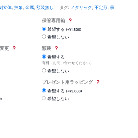
刻立体
,
抽象
,
金属
,
額装無し
タグ:
メタリック
,
不定形
,
黒
保管専用箱
希望する
(
+
¥
1,800
)
希望しない
変更
額装
希望する
有料（お問い合わせください）
希望しない
プレゼント用ラッピング
希望する
(
+
¥
3,000
)
希望しない
0
)