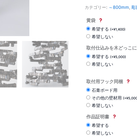
カテゴリー:
～800mm
,
彫
黄袋
希望する
(
+
¥
1,400
)
希望しない
取付仕込みを木どっこに
希望する
(
+
¥
5,000
)
希望しない
取付用フック同梱
石膏ボード用
その他の壁材用
(
+
¥
5,00
希望しない
作品証明書
希望する
希望しない