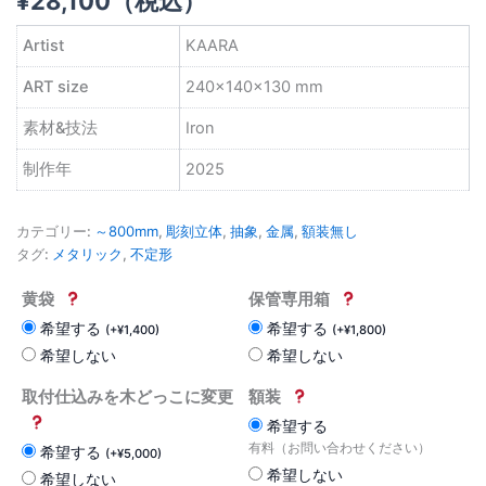
¥
28,100
（税込）
Artist
KAARA
ART size
240×140×130 mm
素材&技法
Iron
制作年
2025
カテゴリー:
～800mm
,
彫刻立体
,
抽象
,
金属
,
額装無し
タグ:
メタリック
,
不定形
黄袋
保管専用箱
希望する
希望する
(
+
¥
1,400
)
(
+
¥
1,800
)
希望しない
希望しない
取付仕込みを木どっこに変更
額装
希望する
有料（お問い合わせください）
希望する
(
+
¥
5,000
)
希望しない
希望しない