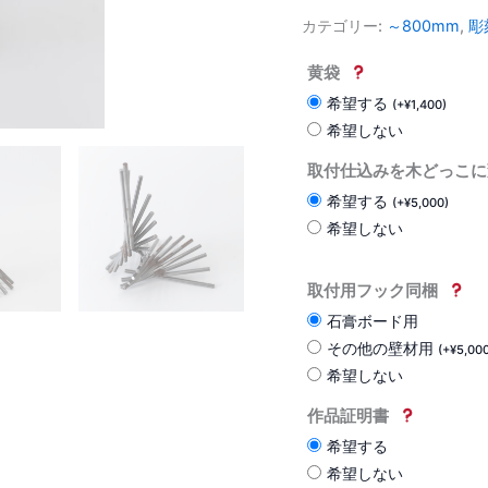
カテゴリー:
～800mm
,
彫
黄袋
希望する
(
+
¥
1,400
)
希望しない
取付仕込みを木どっこに
希望する
(
+
¥
5,000
)
希望しない
取付用フック同梱
石膏ボード用
その他の壁材用
(
+
¥
5,00
希望しない
作品証明書
希望する
希望しない