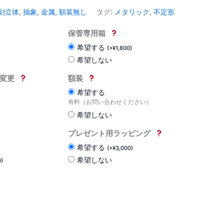
刻立体
,
抽象
,
金属
,
額装無し
タグ:
メタリック
,
不定形
保管専用箱
希望する
(
+
¥
1,800
)
希望しない
変更
額装
希望する
有料（お問い合わせください）
希望しない
プレゼント用ラッピング
希望する
(
+
¥
3,000
)
希望しない
0
)