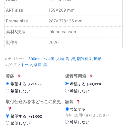
ART size
159×209 mm
Frame size
287×378×26 mm
素材&技法
Ink on canson
制作年
2020
カテゴリー:
～800mm
,
ペン画
,
人物
,
海
,
紙
,
額装有り
,
風景
タグ:
モノトーン
,
横長
,
黒
黄袋
保管専用箱
希望する
希望する
(
+
¥
1,400
)
(
+
¥
1,800
)
希望しない
希望しない
取付仕込みを木どっこに変更
額装
希望する
有料（お問い合わせください）
希望する
(
+
¥
5,000
)
希望しない
希望しない