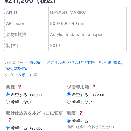
¥
211,200
（税込）
Artist
HAYASHI MARIKO
ART size
800×800×40 mm
素材&技法
Acrylic on Japanese paper
制作年
2019
カテゴリー:
～1800mm
,
アクリル画
,
パネル貼り木枠付き
,
和紙
,
抽象
,
自然
,
花&植物
タグ:
正方形
,
白
,
黒
黄袋
保管専用箱
希望する
希望する
(
+
¥
6,100
)
(
+
¥
7,200
)
希望しない
希望しない
取付仕込みを木どっこに変更
額装
希望する
有料（お問い合わせください）
希望する
(
+
¥
5,000
)