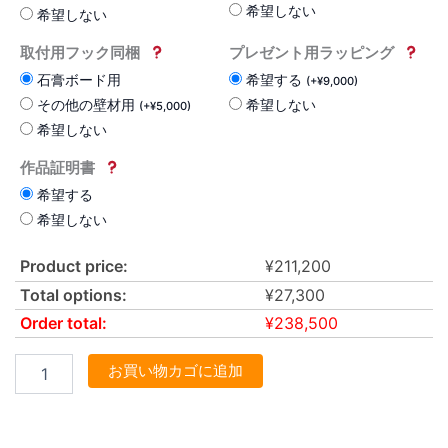
希望しない
希望しない
取付用フック同梱
プレゼント用ラッピング
石膏ボード用
希望する
(
+
¥
9,000
)
その他の壁材用
希望しない
(
+
¥
5,000
)
希望しない
作品証明書
希望する
希望しない
Product price:
¥
211,200
Total options:
¥
27,300
Order total:
¥
238,500
お買い物カゴに追加