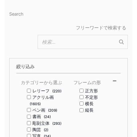
Search
フリーワードで検索する
絞り込み
カテゴリーから選ぶ
フレームの形
レリーフ
正方形
(220)
アクリル画
不定形
横長
(1605)
ペン画
縦長
(209)
書画
(24)
彫刻立体
(293)
陶芸
(2)
写真
(24)