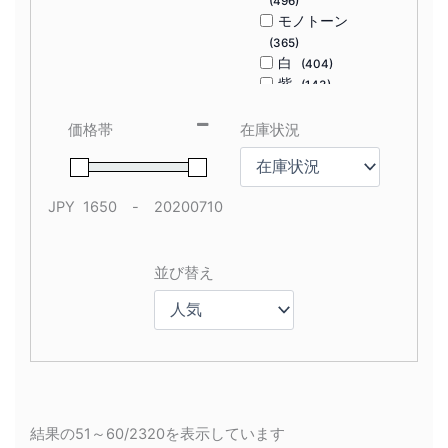
(496)
モノトーン
(365)
白
(404)
紫
(143)
緑
(616)
茶
(100)
価格帯
在庫状況
茶色
(193)
赤
(402)
青
(720)
JPY
-
黄
(481)
Minimum Price
Maximum Price
黒
(428)
並び替え
Sort Products
結果の51～60/2320を表示しています