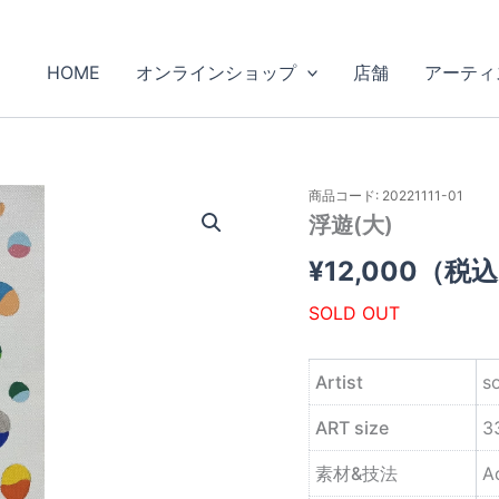
HOME
オンラインショップ
店舗
アーティ
商品コード: 20221111-01
浮遊(大)
¥
12,000
（税込
SOLD OUT
Artist
s
ART size
3
素材&技法
A