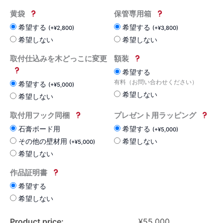
黄袋
保管専用箱
希望する
希望する
(
+
¥
2,800
)
(
+
¥
3,800
)
希望しない
希望しない
取付仕込みを木どっこに変更
額装
希望する
有料（お問い合わせください）
希望する
(
+
¥
5,000
)
希望しない
希望しない
取付用フック同梱
プレゼント用ラッピング
石膏ボード用
希望する
(
+
¥
5,000
)
その他の壁材用
希望しない
(
+
¥
5,000
)
希望しない
作品証明書
希望する
希望しない
Product price:
¥
55,000