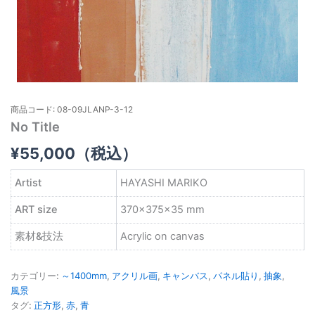
商品コード: 08-09JLANP-3-12
No Title
¥
55,000
（税込）
Artist
HAYASHI MARIKO
ART size
370×375×35 mm
素材&技法
Acrylic on canvas
カテゴリー:
～1400mm
,
アクリル画
,
キャンバス
,
パネル貼り
,
抽象
,
風景
タグ:
正方形
,
赤
,
青