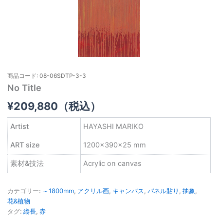
商品コード: 08-06SDTP-3-3
No Title
¥
209,880
（税込）
Artist
HAYASHI MARIKO
ART size
1200×390×25 mm
素材&技法
Acrylic on canvas
カテゴリー:
～1800mm
,
アクリル画
,
キャンバス
,
パネル貼り
,
抽象
,
花&植物
タグ:
縦長
,
赤