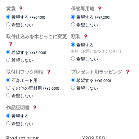
黄袋
保管専用箱
希望する
希望する
(
+
¥
6,100
)
(
+
¥
7,200
)
希望しない
希望しない
取付仕込みを木どっこに変更
額装
希望する
有料（お問い合わせください）
希望する
(
+
¥
5,000
)
希望しない
希望しない
取付用フック同梱
プレゼント用ラッピング
石膏ボード用
希望する
(
+
¥
9,000
)
その他の壁材用
希望しない
(
+
¥
5,000
)
希望しない
作品証明書
希望する
希望しない
Product price:
¥
209,880