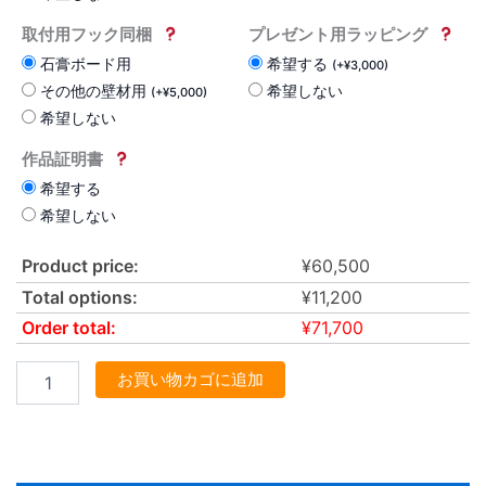
取付用フック同梱
プレゼント用ラッピング
石膏ボード用
希望する
(
+
¥
3,000
)
その他の壁材用
希望しない
(
+
¥
5,000
)
希望しない
作品証明書
希望する
希望しない
Product price:
¥
60,500
Total options:
¥
11,200
Order total:
¥
71,700
お買い物カゴに追加