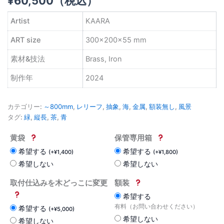
¥
60,500
（税込）
Artist
KAARA
ART size
300×200×55 mm
素材&技法
Brass, Iron
制作年
2024
カテゴリー:
～800mm
,
レリーフ
,
抽象
,
海
,
金属
,
額装無し
,
風景
タグ:
緑
,
縦長
,
茶
,
青
黄袋
保管専用箱
希望する
希望する
(
+
¥
1,400
)
(
+
¥
1,800
)
希望しない
希望しない
取付仕込みを木どっこに変更
額装
希望する
有料（お問い合わせください）
希望する
(
+
¥
5,000
)
希望しない
希望しない