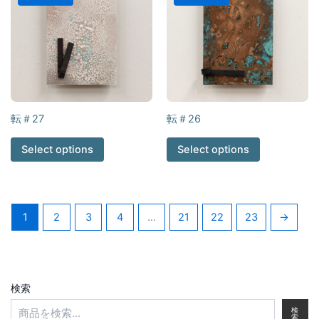
転＃27
転＃26
Select options
Select options
1
2
3
4
…
21
22
23
→
検索
検
索