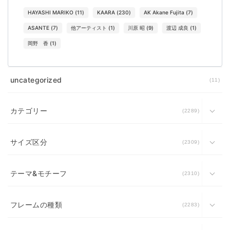
HAYASHI MARIKO
(
11
)
KAARA
(
230
)
AK Akane Fujita
(
7
)
ASANTE
(
7
)
他アーティスト
(
1
)
川原 昭
(
9
)
渡辺 成良
(
1
)
岡野 香
(
1
)
uncategorized
11
カテゴリー
2289
サイズ区分
2309
テーマ&モチーフ
2310
フレームの種類
2283