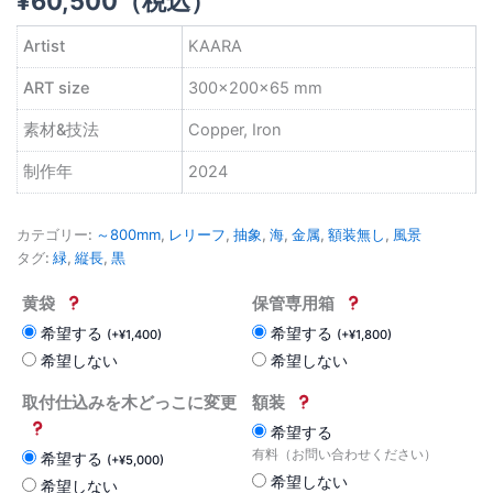
¥
60,500
（税込）
Artist
KAARA
ART size
300×200×65 mm
素材&技法
Copper, Iron
制作年
2024
カテゴリー:
～800mm
,
レリーフ
,
抽象
,
海
,
金属
,
額装無し
,
風景
タグ:
緑
,
縦長
,
黒
黄袋
保管専用箱
希望する
希望する
(
+
¥
1,400
)
(
+
¥
1,800
)
希望しない
希望しない
取付仕込みを木どっこに変更
額装
希望する
有料（お問い合わせください）
希望する
(
+
¥
5,000
)
希望しない
希望しない