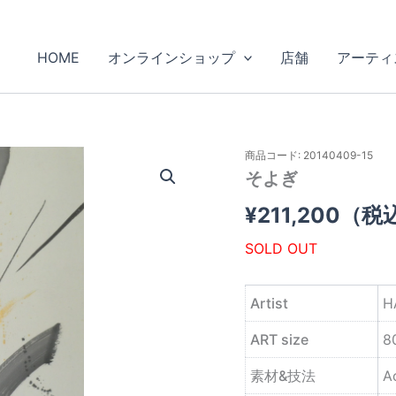
HOME
オンラインショップ
店舗
アーティ
商品コード: 20140409-15
そよぎ
¥
211,200
（税
SOLD OUT
Artist
H
ART size
8
素材&技法
A