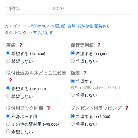
制作年
2020
カテゴリー:
～800mm
,
ペン画
,
紙
,
自然
,
花&植物
,
額装有り
タグ:
ピンク
,
正方形
,
緑
,
青
黄袋
保管専用箱
希望する
希望する
(
+
¥
1,400
)
(
+
¥
1,800
)
希望しない
希望しない
取付仕込みを木どっこに変更
額装
希望する
有料（お問い合わせください）
希望する
(
+
¥
5,000
)
希望しない
希望しない
取付用フック同梱
プレゼント用ラッピング
石膏ボード用
希望する
(
+
¥
3,000
)
その他の壁材用
希望しない
(
+
¥
5,000
)
希望しない