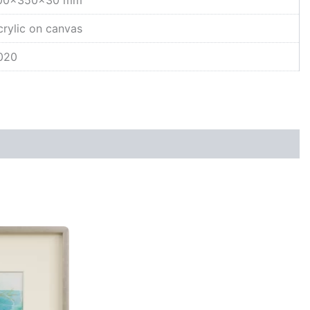
crylic on canvas
020