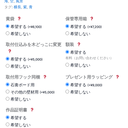
海
,
空
,
風景
タグ:
横長
,
紫
,
青
黄袋
保管専用箱
希望する
希望する
(
+
¥
6,100
)
(
+
¥
7,200
)
希望しない
希望しない
取付仕込みを木どっこに変更
額装
希望する
有料（お問い合わせください）
希望する
(
+
¥
5,000
)
希望しない
希望しない
取付用フック同梱
プレゼント用ラッピング
石膏ボード用
希望する
(
+
¥
9,000
)
その他の壁材用
希望しない
(
+
¥
5,000
)
希望しない
作品証明書
希望する
希望しない