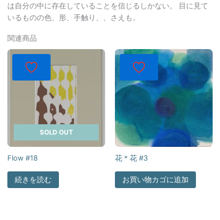
は自分の中に存在していることを信じるしかない。 目に見て
いるものの色、形、手触り、、さえも。
関連商品
SOLD OUT
Flow #18
花＊花 #3
続きを読む
お買い物カゴに追加