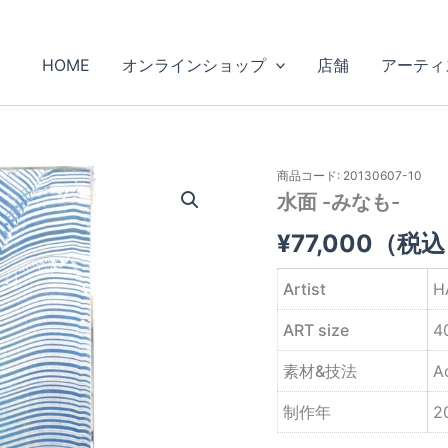
HOME
オンラインショップ
店舗
アーティ
商品コード: 20130607-10
水面 -みなも-
¥
77,000
（税込
Artist
H
ART size
4
素材&技法
Ac
制作年
2