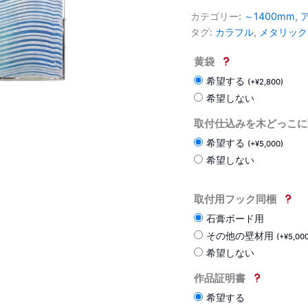
カテゴリー:
～1400mm
,
タグ:
カラフル
,
メタリック
黄袋
希望する
(
+
¥
2,800
)
希望しない
取付仕込みを木どっこに
希望する
(
+
¥
5,000
)
希望しない
取付用フック同梱
石膏ボード用
その他の壁材用
(
+
¥
5,00
希望しない
作品証明書
希望する