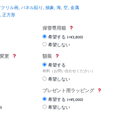
アクリル画
,
パネル貼り
,
抽象
,
海
,
空
,
金属
,
正方形
保管専用箱
希望する
(
+
¥
3,800
)
希望しない
変更
額装
希望する
有料（お問い合わせください）
希望しない
プレゼント用ラッピング
希望する
(
+
¥
5,000
)
希望しない
0
)