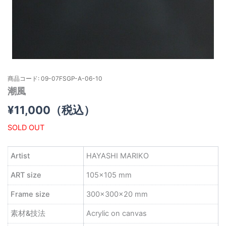
商品コード: 09-07FSGP-A-06-10
潮風
¥
11,000
（税込）
SOLD OUT
Artist
HAYASHI MARIKO
ART size
105×105 mm
Frame size
300×300×20 mm
素材&技法
Acrylic on canvas