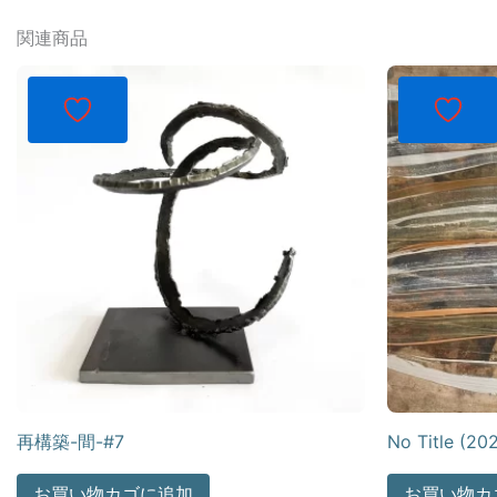
関連商品
再構築-間-#7
No Title (20
お買い物カゴに追加
お買い物カ