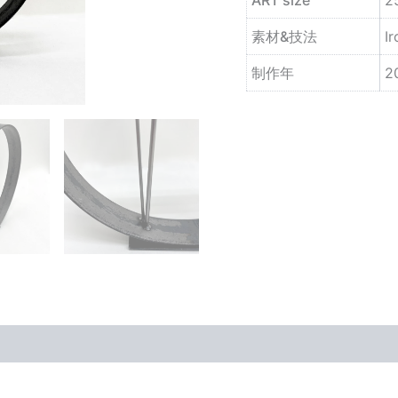
素材&技法
Ir
制作年
2