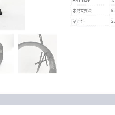
素材&技法
Ir
制作年
2