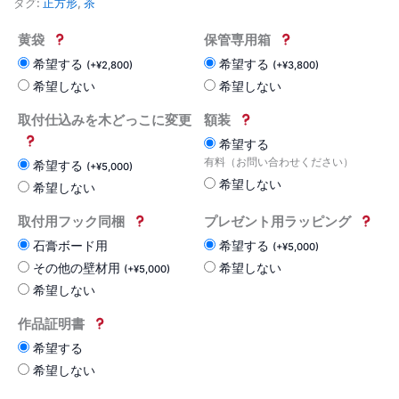
タグ:
正方形
,
茶
黄袋
保管専用箱
希望する
希望する
(
+
¥
2,800
)
(
+
¥
3,800
)
希望しない
希望しない
取付仕込みを木どっこに変更
額装
希望する
有料（お問い合わせください）
希望する
(
+
¥
5,000
)
希望しない
希望しない
取付用フック同梱
プレゼント用ラッピング
石膏ボード用
希望する
(
+
¥
5,000
)
その他の壁材用
希望しない
(
+
¥
5,000
)
希望しない
作品証明書
希望する
希望しない