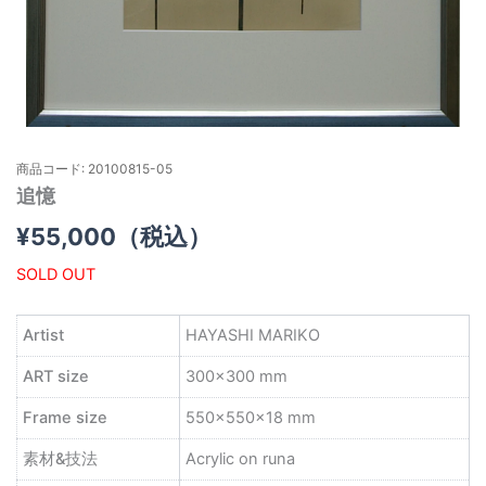
商品コード: 20100815-05
追憶
¥
55,000
（税込）
SOLD OUT
Artist
HAYASHI MARIKO
ART size
300×300 mm
Frame size
550×550×18 mm
素材&技法
Acrylic on runa