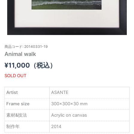
商品コード: 20140331-19
Animal walk
¥
11,000
（税込）
SOLD OUT
Artist
ASANTE
Frame size
300×300×30 mm
素材&技法
Acrylic on canvas
制作年
2014