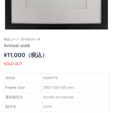
商品コード: 20140331-14
Animal walk
¥
11,000
（税込）
SOLD OUT
Artist
ASANTE
Frame size
300×300×30 mm
素材&技法
Acrylic on canvas
制作年
2014