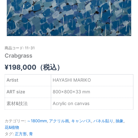
商品コード: 11-31
Crabgrass
¥
198,000
（税込）
Artist
HAYASHI MARIKO
ART size
800×800×33 mm
素材&技法
Acrylic on canvas
カテゴリー:
～1800mm
,
アクリル画
,
キャンバス
,
パネル貼り
,
抽象
,
花&植物
タグ:
正方形
,
青