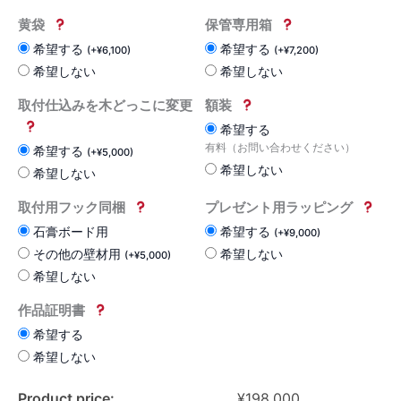
黄袋
保管専用箱
希望する
希望する
(
+
¥
6,100
)
(
+
¥
7,200
)
希望しない
希望しない
取付仕込みを木どっこに変更
額装
希望する
有料（お問い合わせください）
希望する
(
+
¥
5,000
)
希望しない
希望しない
取付用フック同梱
プレゼント用ラッピング
石膏ボード用
希望する
(
+
¥
9,000
)
その他の壁材用
希望しない
(
+
¥
5,000
)
希望しない
作品証明書
希望する
希望しない
Product price:
¥
198,000