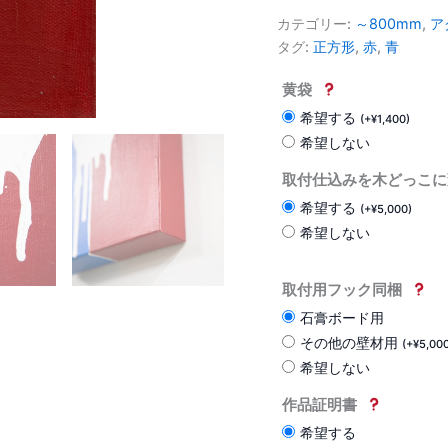
カテゴリー:
～800mm
,
ア
タグ:
正方形
,
赤
,
青
黄袋
希望する
(
+
¥
1,400
)
希望しない
取付仕込みを木どっこに
希望する
(
+
¥
5,000
)
希望しない
取付用フック同梱
石膏ボード用
その他の壁材用
(
+
¥
5,00
希望しない
作品証明書
希望する