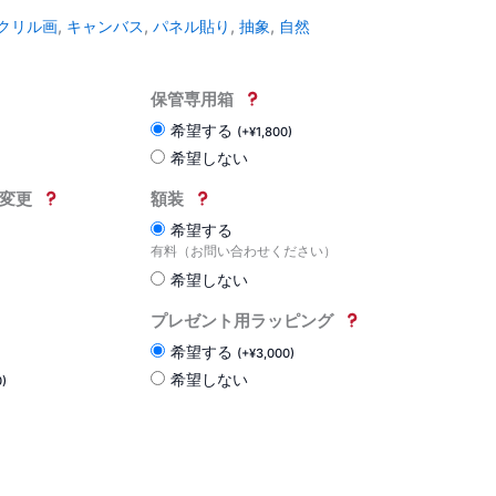
クリル画
,
キャンバス
,
パネル貼り
,
抽象
,
自然
保管専用箱
希望する
(
+
¥
1,800
)
希望しない
変更
額装
希望する
有料（お問い合わせください）
希望しない
プレゼント用ラッピング
希望する
(
+
¥
3,000
)
希望しない
0
)