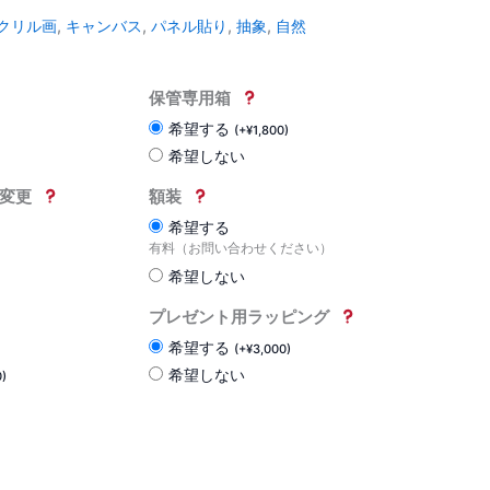
クリル画
,
キャンバス
,
パネル貼り
,
抽象
,
自然
保管専用箱
希望する
(
+
¥
1,800
)
希望しない
変更
額装
希望する
有料（お問い合わせください）
希望しない
プレゼント用ラッピング
希望する
(
+
¥
3,000
)
希望しない
0
)