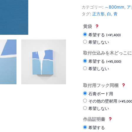
カテゴリー:
～800mm
,
ア
タグ:
正方形
,
白
,
青
黄袋
希望する
(
+
¥
1,400
)
希望しない
取付仕込みを木どっこに
希望する
(
+
¥
5,000
)
希望しない
取付用フック同梱
石膏ボード用
その他の壁材用
(
+
¥
5,00
希望しない
作品証明書
希望する