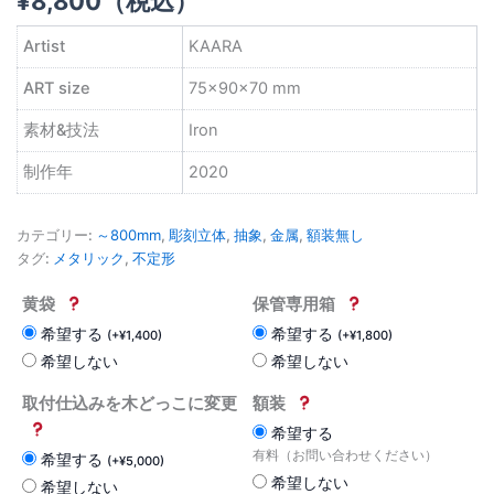
¥
8,800
（税込）
Artist
KAARA
ART size
75×90×70 mm
素材&技法
Iron
制作年
2020
カテゴリー:
～800mm
,
彫刻立体
,
抽象
,
金属
,
額装無し
タグ:
メタリック
,
不定形
黄袋
保管専用箱
希望する
希望する
(
+
¥
1,400
)
(
+
¥
1,800
)
希望しない
希望しない
取付仕込みを木どっこに変更
額装
希望する
有料（お問い合わせください）
希望する
(
+
¥
5,000
)
希望しない
希望しない