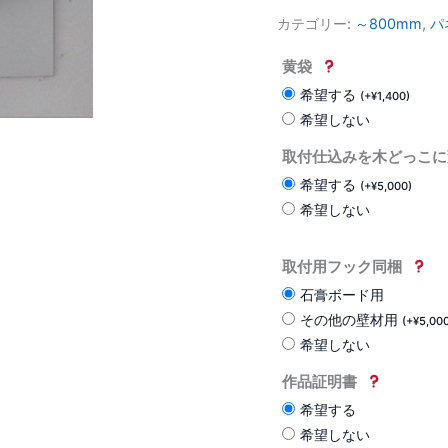
カテゴリー:
～800mm
,
パ
黄袋
希望する
(
+
¥
1,400
)
希望しない
取付仕込みを木どっこに
希望する
(
+
¥
5,000
)
希望しない
取付用フック同梱
石膏ボード用
その他の壁材用
(
+
¥
5,00
希望しない
作品証明書
希望する
希望しない