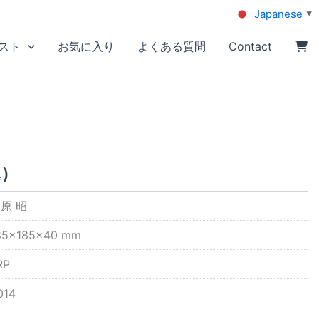
Japanese
▼
スト
お気に入り
よくある質問
Contact
込）
原 昭
85×185×40 mm
RP
014