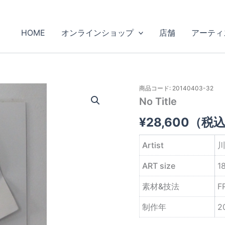
HOME
オンラインショップ
店舗
アーティ
商品コード: 20140403-32
No Title
¥
28,600
（税
Artist
川
ART size
1
素材&技法
F
制作年
2