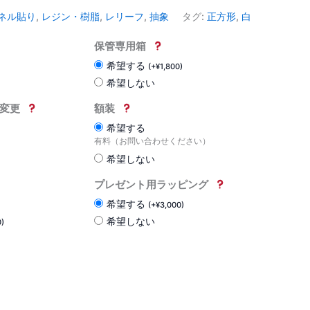
ネル貼り
,
レジン・樹脂
,
レリーフ
,
抽象
タグ:
正方形
,
白
保管専用箱
希望する
(
+
¥
1,800
)
希望しない
変更
額装
希望する
有料（お問い合わせください）
希望しない
プレゼント用ラッピング
希望する
(
+
¥
3,000
)
希望しない
0
)