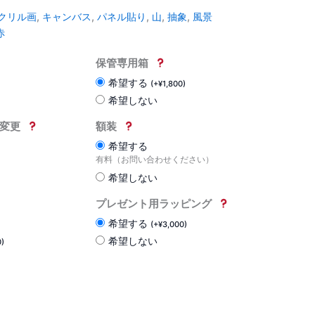
クリル画
,
キャンバス
,
パネル貼り
,
山
,
抽象
,
風景
赤
保管専用箱
希望する
(
+
¥
1,800
)
希望しない
変更
額装
希望する
有料（お問い合わせください）
希望しない
プレゼント用ラッピング
希望する
(
+
¥
3,000
)
希望しない
0
)