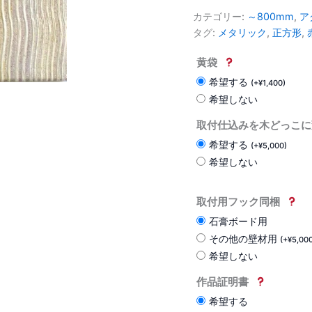
カテゴリー:
～800mm
,
ア
タグ:
メタリック
,
正方形
,
黄袋
希望する
(
+
¥
1,400
)
希望しない
取付仕込みを木どっこに
希望する
(
+
¥
5,000
)
希望しない
取付用フック同梱
石膏ボード用
その他の壁材用
(
+
¥
5,00
希望しない
作品証明書
希望する