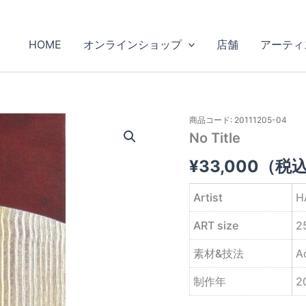
HOME
オンラインショップ
店舗
アーティ
商品コード: 20111205-04
No Title
¥
33,000
（税
Artist
H
ART size
2
素材&技法
A
制作年
2