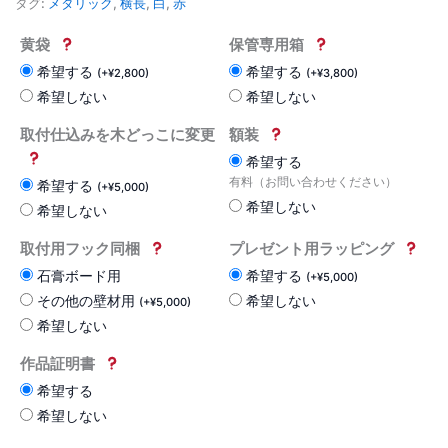
タグ:
メタリック
,
横長
,
白
,
赤
黄袋
保管専用箱
希望する
希望する
(
+
¥
2,800
)
(
+
¥
3,800
)
希望しない
希望しない
取付仕込みを木どっこに変更
額装
希望する
有料（お問い合わせください）
希望する
(
+
¥
5,000
)
希望しない
希望しない
取付用フック同梱
プレゼント用ラッピング
石膏ボード用
希望する
(
+
¥
5,000
)
その他の壁材用
希望しない
(
+
¥
5,000
)
希望しない
作品証明書
希望する
希望しない