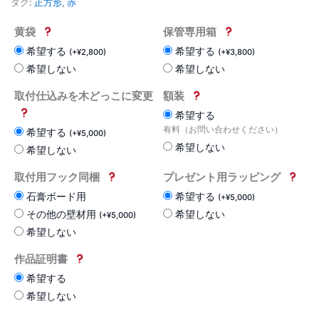
タグ:
正方形
,
赤
黄袋
保管専用箱
希望する
希望する
(
+
¥
2,800
)
(
+
¥
3,800
)
希望しない
希望しない
取付仕込みを木どっこに変更
額装
希望する
有料（お問い合わせください）
希望する
(
+
¥
5,000
)
希望しない
希望しない
取付用フック同梱
プレゼント用ラッピング
石膏ボード用
希望する
(
+
¥
5,000
)
その他の壁材用
希望しない
(
+
¥
5,000
)
希望しない
作品証明書
希望する
希望しない