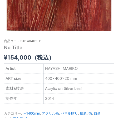
商品コード: 20140402-11
No Title
¥
154,000
（税込）
Artist
HAYASHI MARIKO
ART size
400×400×20 mm
素材&技法
Acrylic on Silver Leaf
制作年
2014
カテゴリー:
～1400mm
,
アクリル画
,
パネル貼り
,
抽象
,
箔
,
自然