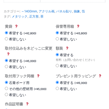
カテゴリー:
～1400mm
,
アクリル画
,
パネル貼り
,
抽象
,
箔
タグ:
メタリック
,
正方形
,
茶
黄袋
保管専用箱
希望する
希望する
(
+
¥
2,800
)
(
+
¥
3,800
)
希望しない
希望しない
取付仕込みを木どっこに変更
額装
希望する
有料（お問い合わせください）
希望する
(
+
¥
5,000
)
希望しない
希望しない
取付用フック同梱
プレゼント用ラッピング
石膏ボード用
希望する
(
+
¥
5,000
)
その他の壁材用
希望しない
(
+
¥
5,000
)
希望しない
作品証明書