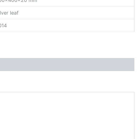
lver leaf
014