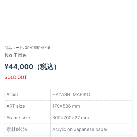
商品コード: 09-06RP-5-15
No Title
¥
44,000
（税込）
SOLD OUT
Artist
HAYASHI MARIKO
ART size
170×586 mm
Frame size
300×700×27 mm
素材&技法
Acrylic on Japanese paper