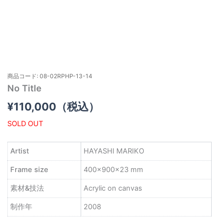
商品コード: 08-02RPHP-13-14
No Title
¥
110,000
（税込）
SOLD OUT
Artist
HAYASHI MARIKO
Frame size
400×900×23 mm
素材&技法
Acrylic on canvas
制作年
2008