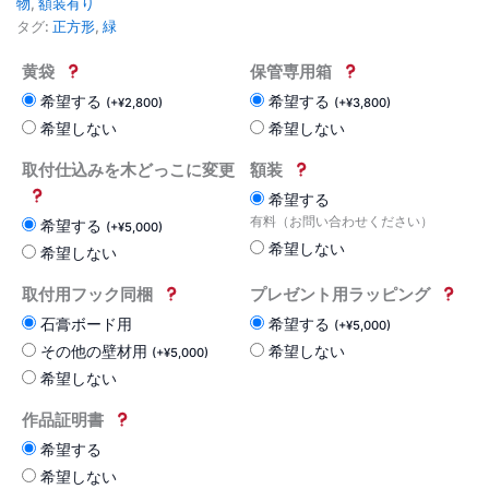
物
,
額装有り
タグ:
正方形
,
緑
黄袋
保管専用箱
希望する
希望する
(
+
¥
2,800
)
(
+
¥
3,800
)
希望しない
希望しない
取付仕込みを木どっこに変更
額装
希望する
有料（お問い合わせください）
希望する
(
+
¥
5,000
)
希望しない
希望しない
取付用フック同梱
プレゼント用ラッピング
石膏ボード用
希望する
(
+
¥
5,000
)
その他の壁材用
希望しない
(
+
¥
5,000
)
希望しない
作品証明書
希望する
希望しない