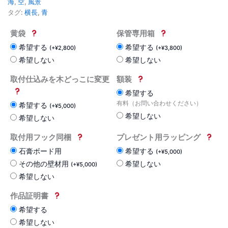
海
,
空
,
風景
タグ:
横長
,
青
黄袋
保管専用箱
希望する
希望する
(
+
¥
2,800
)
(
+
¥
3,800
)
希望しない
希望しない
取付仕込みを木どっこに変更
額装
希望する
有料（お問い合わせください）
希望する
(
+
¥
5,000
)
希望しない
希望しない
取付用フック同梱
プレゼント用ラッピング
石膏ボード用
希望する
(
+
¥
5,000
)
その他の壁材用
希望しない
(
+
¥
5,000
)
希望しない
作品証明書
希望する
希望しない