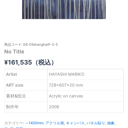
商品コード: 06-09shanghaiP-3-5
No Title
¥
161,535
（税込）
Artist
HAYASHI MARIKO
ART size
728×607×20 mm
素材&技法
Acrylic on canvas
制作年
2006
カテゴリー:
～1400mm
,
アクリル画
,
キャンバス
,
パネル貼り
,
抽象
,