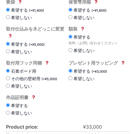
黄袋
保管専用箱
希望する
希望する
(
+
¥
1,400
)
(
+
¥
1,800
)
希望しない
希望しない
取付仕込みを木どっこに変更
額装
希望する
有料（お問い合わせください）
希望する
(
+
¥
5,000
)
希望しない
希望しない
取付用フック同梱
プレゼント用ラッピング
石膏ボード用
希望する
(
+
¥
3,000
)
その他の壁材用
希望しない
(
+
¥
5,000
)
希望しない
作品証明書
希望する
希望しない
Product price:
¥
33,000