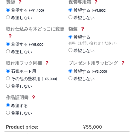
黄袋
保管専用箱
希望する
希望する
(
+
¥
1,400
)
(
+
¥
1,800
)
希望しない
希望しない
取付仕込みを木どっこに変更
額装
希望する
有料（お問い合わせください）
希望する
(
+
¥
5,000
)
希望しない
希望しない
取付用フック同梱
プレゼント用ラッピング
石膏ボード用
希望する
(
+
¥
3,000
)
その他の壁材用
希望しない
(
+
¥
5,000
)
希望しない
作品証明書
希望する
希望しない
Product price:
¥
55,000