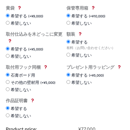
黄袋
保管専用箱
希望する
希望する
(
+
¥
9,000
)
(
+
¥
10,000
)
希望しない
希望しない
取付仕込みを木どっこに変更
額装
希望する
有料（お問い合わせください）
希望する
(
+
¥
5,000
)
希望しない
希望しない
取付用フック同梱
プレゼント用ラッピング
石膏ボード用
希望する
(
+
¥
5,000
)
その他の壁材用
希望しない
(
+
¥
5,000
)
希望しない
作品証明書
希望する
希望しない
Product price:
¥
77,000