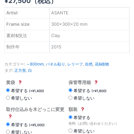
¥
27,500
（税込）
Artist
ASANTE
Frame size
300×300×20 mm
素材&技法
Clay
制作年
2015
カテゴリー:
～800mm
,
パネル貼り
,
レリーフ
,
自然
,
花&植物
タグ:
正方形
,
白
黄袋
保管専用箱
希望する
希望する
(
+
¥
1,400
)
(
+
¥
1,800
)
希望しない
希望しない
取付仕込みを木どっこに変更
額装
希望する
有料（お問い合わせください）
希望する
(
+
¥
5,000
)
希望しない
希望しない