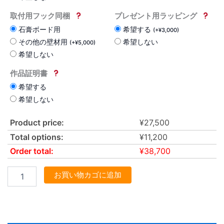
取付用フック同梱
プレゼント用ラッピング
石膏ボード用
希望する
(
+
¥
3,000
)
その他の壁材用
希望しない
(
+
¥
5,000
)
希望しない
作品証明書
希望する
希望しない
Product price:
¥
27,500
Total options:
¥
11,200
Order total:
¥
38,700
お買い物カゴに追加