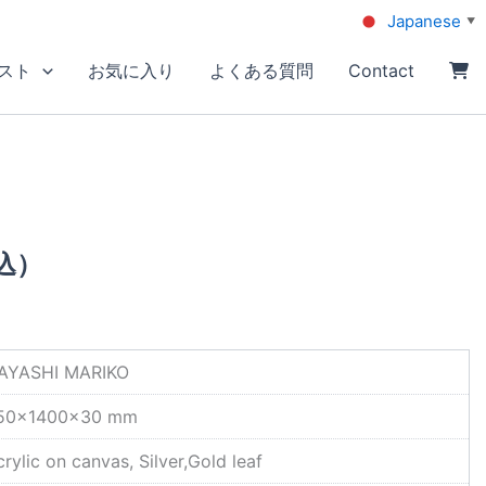
Japanese
▼
スト
お気に入り
よくある質問
Contact
込）
AYASHI MARIKO
50×1400×30 mm
rylic on canvas, Silver,Gold leaf