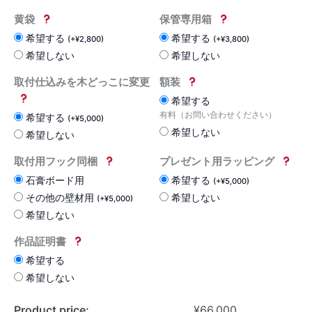
黄袋
保管専用箱
希望する
希望する
(
+
¥
2,800
)
(
+
¥
3,800
)
希望しない
希望しない
取付仕込みを木どっこに変更
額装
希望する
有料（お問い合わせください）
希望する
(
+
¥
5,000
)
希望しない
希望しない
取付用フック同梱
プレゼント用ラッピング
石膏ボード用
希望する
(
+
¥
5,000
)
その他の壁材用
希望しない
(
+
¥
5,000
)
希望しない
作品証明書
希望する
希望しない
Product price:
¥
66,000