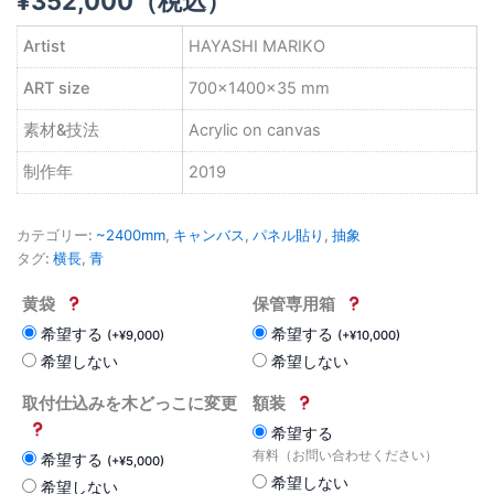
¥
352,000
（税込）
Artist
HAYASHI MARIKO
ART size
700×1400×35 mm
素材&技法
Acrylic on canvas
制作年
2019
カテゴリー:
~2400mm
,
キャンバス
,
パネル貼り
,
抽象
タグ:
横長
,
青
黄袋
保管専用箱
希望する
希望する
(
+
¥
9,000
)
(
+
¥
10,000
)
希望しない
希望しない
取付仕込みを木どっこに変更
額装
希望する
有料（お問い合わせください）
希望する
(
+
¥
5,000
)
希望しない
希望しない