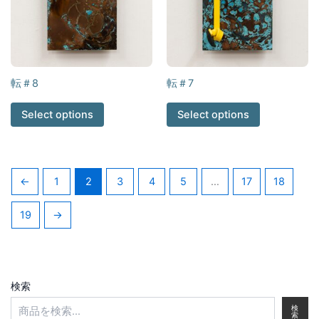
転＃8
転＃7
Select options
Select options
←
1
2
3
4
5
…
17
18
19
→
検索
検
索