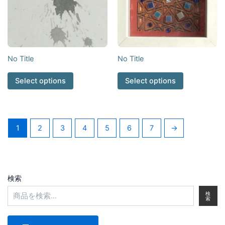
No Title
No Title
Select options
Select options
1
2
3
4
5
6
7
→
検索
検
索